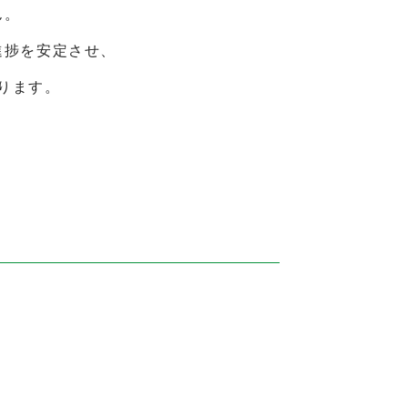
ん。
進捗を安定させ、
ります。