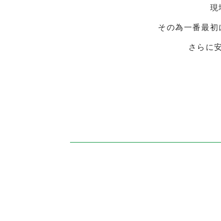
現
その為一番最初
さらに