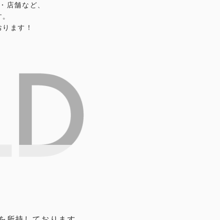
・店舗など、
す。
おります！
を所持しております。