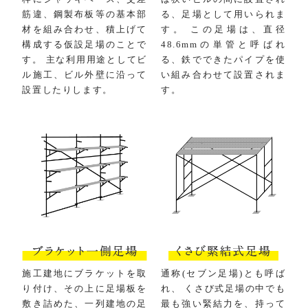
筋違、鋼製布板等の基本部
る、足場として用いられま
材を組み合わせ、積上げて
す。 この足場は、直径
構成する仮設足場のことで
48.6mmの単管と呼ばれ
す。 主な利用用途としてビ
る、鉄でできたパイプを使
ル施工、ビル外壁に沿って
い組み合わせて設置されま
設置したりします。
す。
施工建地にブラケットを取
通称(セブン足場)とも呼ば
り付け、その上に足場板を
れ、 くさび式足場の中でも
敷き詰めた、一列建地の足
最も強い緊結力を、持って