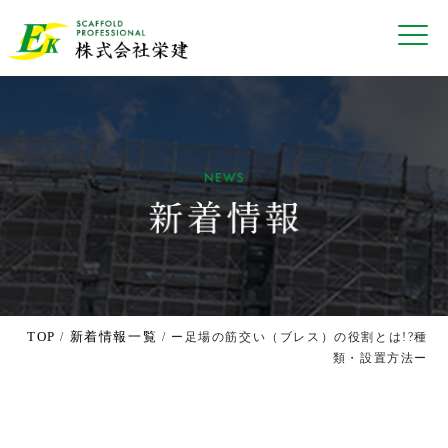
TOP
新着情報一覧
/
/ ー足場の筋交い（ブレス）の役割とは!?種
類・設置方法ー