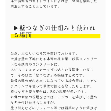
厚生労働省のガイドラインによれば、
全周を緊結した
構造とすること
としています。
▶︎壁つなぎの仕組みと使われ
る場面
当然、
大なり小なり穴を空けて用います。
大抵は壁の下地にある木造の柱や梁、鉄筋コンクリー
トなら鉄骨やコンクリートに、
ネジもしくはアンカーを打ち込んだり溶接したりし
て、その頭に「壁つなぎ」を接続するのです。
鉄骨の部分がむき出しになっている場合等は、キャッ
チクランプを使って単管で控えを取ったりします。
壁つなぎを使う場合は、RCの現場が多いです。
鉄骨の新築の現場などでは、アンカーを溶接して壁つ
なぎを付けたりもしますが、
塗り替えなどのリフォーム等では新築のように溶接は